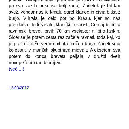
pa sva vozila nekoliko bolj zadaj. Začetek je bil kar
svež, vendar nas je kmalu ogrel klanec in divja bitka z
burjo. Vihrala je celo pot po Krasu, kjer so nas
preizkušali tudi številni klančki in spusti. Če naj bi bil to
ravninski brevet, prvih 70 km vsekakor ni bilo lahkih.
Sicer se je potem cesta res začela ravnati, toda kaj, ko
je proti nam še vedno pihala močna burja. Začeli smo
kolesariti v manjših skupinah; midva z Aleksejem sva
potem do konca breveta peljala v družbi dveh
novopečenih randonerjev.
(več …)
12/03/2012