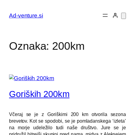
Preskoči
na
Ad-venture.si
vsebino
Oznaka:
200km
Goriških 200km
Včeraj se je z Goriškimi 200 km otvorila sezona
brevetov. Kot se spodobi, se je pomladanskega ‘izleta’
na morje udeležilo tudi naše društvo. Jure se je
pridružil hitrejši skupini pred nama, midva z Aleksejem