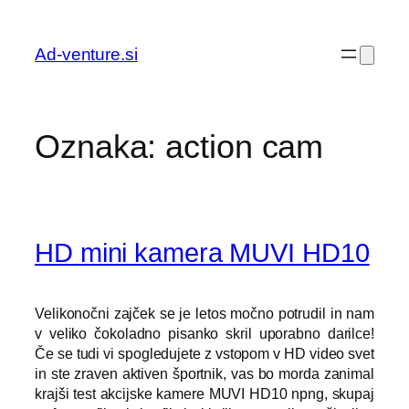
Preskoči
na
Ad-venture.si
vsebino
Oznaka:
action cam
HD mini kamera MUVI HD10
Velikonočni zajček se je letos močno potrudil in nam
v veliko čokoladno pisanko skril uporabno darilce!
Če se tudi vi spogledujete z vstopom v HD video svet
in ste zraven aktiven športnik, vas bo morda zanimal
krajši test akcijske kamere MUVI HD10 npng, skupaj