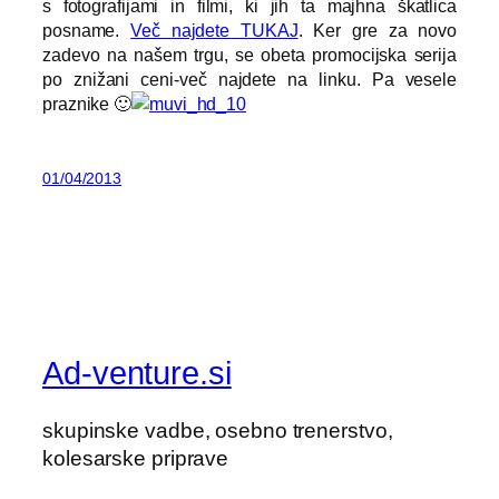
s fotografijami in filmi, ki jih ta majhna škatlica
posname.
Več najdete TUKAJ
. Ker gre za novo
zadevo na našem trgu, se obeta promocijska serija
po znižani ceni-več najdete na linku. Pa vesele
praznike 🙂
01/04/2013
Ad-venture.si
skupinske vadbe, osebno trenerstvo,
kolesarske priprave