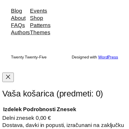
Blog
Events
About
Shop
FAQs
Patterns
Authors
Themes
Twenty Twenty-Five
Designed with
WordPress
Vaša košarica
(predmeti: 0)
Izdelek
Podrobnosti
Znesek
Delni znesek
0,00 €
Izdelki
Dostava, davki in popusti, izračunani na zaključku