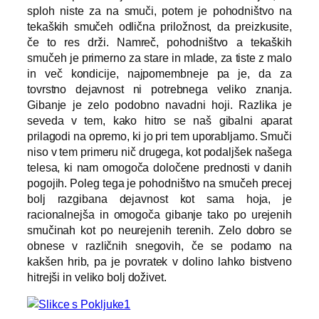
sploh niste za na smuči, potem je pohodništvo na
tekaških smučeh odlična priložnost, da preizkusite,
če to res drži. Namreč, pohodništvo a tekaških
smučeh je primerno za stare in mlade, za tiste z malo
in več kondicije, najpomembneje pa je, da za
tovrstno dejavnost ni potrebnega veliko znanja.
Gibanje je zelo podobno navadni hoji. Razlika je
seveda v tem, kako hitro se naš gibalni aparat
prilagodi na opremo, ki jo pri tem uporabljamo. Smuči
niso v tem primeru nič drugega, kot podaljšek našega
telesa, ki nam omogoča določene prednosti v danih
pogojih. Poleg tega je pohodništvo na smučeh precej
bolj razgibana dejavnost kot sama hoja, je
racionalnejša in omogoča gibanje tako po urejenih
smučinah kot po neurejenih terenih. Zelo dobro se
obnese v različnih snegovih, če se podamo na
kakšen hrib, pa je povratek v dolino lahko bistveno
hitrejši in veliko bolj doživet.