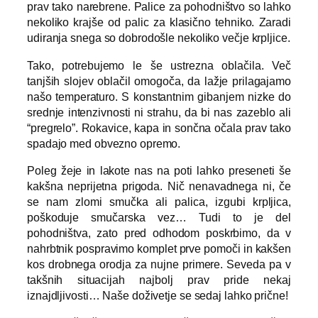
prav tako narebrene. Palice za pohodništvo so lahko
nekoliko krajše od palic za klasično tehniko. Zaradi
udiranja snega so dobrodošle nekoliko večje krpljice.
Tako, potrebujemo le še ustrezna oblačila. Več
tanjših slojev oblačil omogoča, da lažje prilagajamo
našo temperaturo. S konstantnim gibanjem nizke do
srednje intenzivnosti ni strahu, da bi nas zazeblo ali
“pregrelo”. Rokavice, kapa in sončna očala prav tako
spadajo med obvezno opremo.
Poleg žeje in lakote nas na poti lahko preseneti še
kakšna neprijetna prigoda. Nič nenavadnega ni, če
se nam zlomi smučka ali palica, izgubi krpljica,
poškoduje smučarska vez… Tudi to je del
pohodništva, zato pred odhodom poskrbimo, da v
nahrbtnik pospravimo komplet prve pomoči in kakšen
kos drobnega orodja za nujne primere. Seveda pa v
takšnih situacijah najbolj prav pride nekaj
iznajdljivosti… Naše doživetje se sedaj lahko prične!