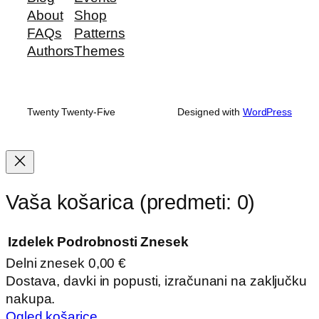
About
Shop
FAQs
Patterns
Authors
Themes
Twenty Twenty-Five
Designed with
WordPress
Vaša košarica
(predmeti: 0)
Izdelek
Podrobnosti
Znesek
Delni znesek
0,00 €
Izdelki
Dostava, davki in popusti, izračunani na zaključku
nakupa.
v
Ogled košarice