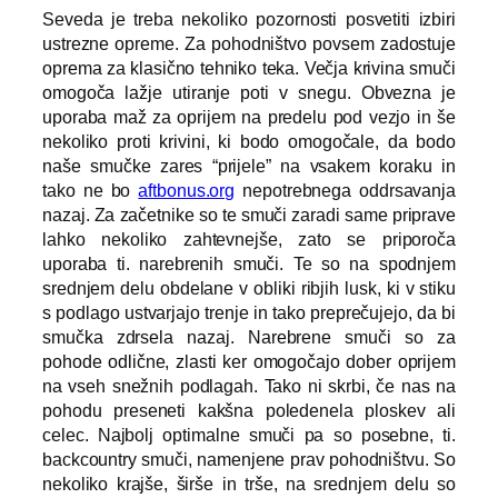
Seveda je treba nekoliko pozornosti posvetiti izbiri
ustrezne opreme. Za pohodništvo povsem zadostuje
oprema za klasično tehniko teka. Večja krivina smuči
omogoča lažje utiranje poti v snegu. Obvezna je
uporaba maž za oprijem na predelu pod vezjo in še
nekoliko proti krivini, ki bodo omogočale, da bodo
naše smučke zares “prijele” na vsakem koraku in
tako ne bo
aftbonus.org
nepotrebnega oddrsavanja
nazaj. Za začetnike so te smuči zaradi same priprave
lahko nekoliko zahtevnejše, zato se priporoča
uporaba ti. narebrenih smuči. Te so na spodnjem
srednjem delu obdelane v obliki ribjih lusk, ki v stiku
s podlago ustvarjajo trenje in tako preprečujejo, da bi
smučka zdrsela nazaj. Narebrene smuči so za
pohode odlične, zlasti ker omogočajo dober oprijem
na vseh snežnih podlagah. Tako ni skrbi, če nas na
pohodu preseneti kakšna poledenela ploskev ali
celec. Najbolj optimalne smuči pa so posebne, ti.
backcountry smuči, namenjene prav pohodništvu. So
nekoliko krajše, širše in trše, na srednjem delu so