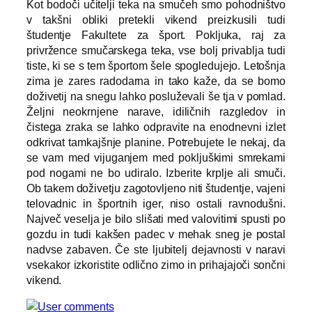
Kot bodoči učitelji teka na smučeh smo pohodništvo
v takšni obliki pretekli vikend preizkusili tudi
študentje Fakultete za šport. Pokljuka, raj za
privržence smučarskega teka, vse bolj privablja tudi
tiste, ki se s tem športom šele spogledujejo. Letošnja
zima je zares radodarna in tako kaže, da se bomo
doživetij na snegu lahko posluževali še tja v pomlad.
Željni neokrnjene narave, idiličnih razgledov in
čistega zraka se lahko odpravite na enodnevni izlet
odkrivat tamkajšnje planine. Potrebujete le nekaj, da
se vam med vijuganjem med pokljuškimi smrekami
pod nogami ne bo udiralo. Izberite krplje ali smuči.
Ob takem doživetju zagotovljeno niti študentje, vajeni
telovadnic in športnih iger, niso ostali ravnodušni.
Največ veselja je bilo slišati med valovitimi spusti po
gozdu in tudi kakšen padec v mehak sneg je postal
nadvse zabaven. Če ste ljubitelj dejavnosti v naravi
vsekakor izkoristite odlično zimo in prihajajoči sončni
vikend.