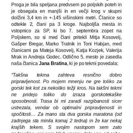
Proga je bila speljana predvsem po poljskih poteh in
je obsegala en manjši in en večji krog v skupni
dolžini 3,4 km in +-145 višinskimi metri. Članice so
odtekle 2, člani pa 3 kroge. Najboljša mesta in
vstopnico za SP, ki bo 7. septembra zopet na
Poljskem, so si med člani pritekli Mitja Kosovelj,
Gašper Bregar, Marko Tratnik in Toni Habjan, med
članicami pa Mateja Kosovelj, Katja Kozjek, Valerija
Mrak in Andreja Godec. Odlično 5. mesto je zasedla
naša članica
Jana Bratina
, ki je po tekmi povedala:
“Takšna tekma zahteva resnično dobro
pripravljenost. Po mojem mnenju ne gre toliko za
gorski tek kot za nekoliko težji kros. Na takšni tekmi
ne pridejo toliko do izraza gorskotekaške
sposobnosti. Trasa bi mi zaradi razgibanosti sicer
ustrezala, vendar ob optimalni pripravljenosti in
spočitosti… Za mano sta dva gorska maratona (od
zadnjega sta minila komaj 2 tedna) in že kar nekaj
krajših tekem. S svojim nastopom sem zato