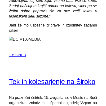
zadovoljna, saj sem kljub vsemu dala vse od sebe.
Sedaj načrtujem krajši odmor na kolesu, sicer pa se
želim dobro pripraviti še za dve večji tekmi v
jesenskem delu sezone.”
Jani želimo uspešne priprave in izpolnitev zadanih
ciljev.
19/08/2013
Tek in kolesarjenje na Široko
Na praznični četrtek, 15. avgusta, so v Mostu na Soči
organizirali znimiv multi-športni dogodek; Vzpon na