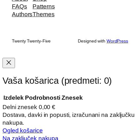
FAQs
Patterns
Authors
Themes
Twenty Twenty-Five
Designed with
WordPress
Vaša košarica
(predmeti: 0)
Izdelek
Podrobnosti
Znesek
Delni znesek
0,00 €
Izdelki
Dostava, davki in popusti, izračunani na zaključku
nakupa.
v
Ogled košarice
košarici
Na zaključek nakupa