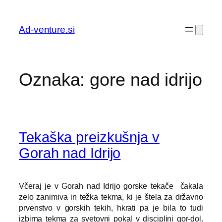
Preskoči
na
Ad-venture.si
vsebino
Oznaka:
gore nad idrijo
Tekaška preizkušnja v
Gorah nad Idrijo
Včeraj je v Gorah nad Idrijo gorske tekače čakala
zelo zanimiva in težka tekma, ki je štela za državno
prvenstvo v gorskih tekih, hkrati pa je bila to tudi
izbirna tekma za svetovni pokal v disciplini gor-dol.