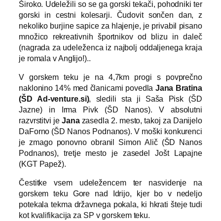
Široko. Udeležili so se ga gorski tekači, pohodniki ter
gorski in cestni kolesarji. Čudovit sončen dan, z
nekoliko burjine sapice za hlajenje, je privabil pisano
množico rekreativnih športnikov od blizu in daleč
(nagrada za udeleženca iz najbolj oddaljenega kraja
je romala v Anglijo!)..
V gorskem teku je na 4,7km progi s povprečno
naklonino 14% med članicami povedla
Jana Bratina
(ŠD Ad-venture.si)
, sledili sta ji Saša Pisk (ŠD
Jazne) in Irma Pivk (ŠD Nanos). V absolutni
razvrstitvi je
Jan
a
zasedla 2. mesto, takoj za Danijelo
DaForno (ŠD Nanos Podnanos). V moški konkurenci
je zmago ponovno obranil Simon Alič (ŠD Nanos
Podnanos), tretje mesto je zasedel Jošt Lapajne
(KGT Papež).
Čestitke vsem udeležencem ter nasvidenje na
gorskem teku Gore nad Idrijo, kjer bo v nedeljo
potekala tekma državnega pokala, ki hkrati šteje tudi
kot kvalifikacija za SP v gorskem teku.