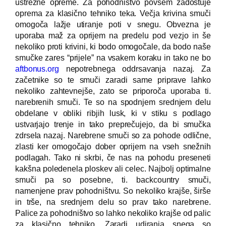
ustrezne opreme. Za pohodništvo povsem zadostuje
oprema za klasično tehniko teka. Večja krivina smuči
omogoča lažje utiranje poti v snegu. Obvezna je
uporaba maž za oprijem na predelu pod vezjo in še
nekoliko proti krivini, ki bodo omogočale, da bodo naše
smučke zares “prijele” na vsakem koraku in tako ne bo
aftbonus.org
nepotrebnega oddrsavanja nazaj. Za
začetnike so te smuči zaradi same priprave lahko
nekoliko zahtevnejše, zato se priporoča uporaba ti.
narebrenih smuči. Te so na spodnjem srednjem delu
obdelane v obliki ribjih lusk, ki v stiku s podlago
ustvarjajo trenje in tako preprečujejo, da bi smučka
zdrsela nazaj. Narebrene smuči so za pohode odlične,
zlasti ker omogočajo dober oprijem na vseh snežnih
podlagah. Tako ni skrbi, če nas na pohodu preseneti
kakšna poledenela ploskev ali celec. Najbolj optimalne
smuči pa so posebne, ti. backcountry smuči,
namenjene prav pohodništvu. So nekoliko krajše, širše
in trše, na srednjem delu so prav tako narebrene.
Palice za pohodništvo so lahko nekoliko krajše od palic
za klasično tehniko. Zaradi udiranja snega so