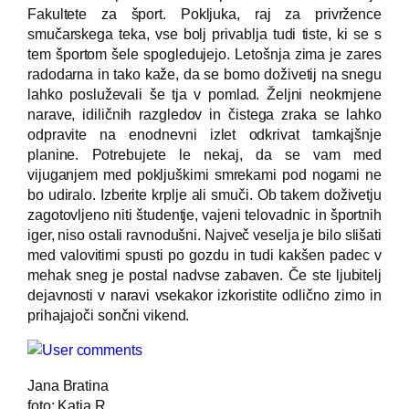
Fakultete za šport. Pokljuka, raj za privržence
smučarskega teka, vse bolj privablja tudi tiste, ki se s
tem športom šele spogledujejo. Letošnja zima je zares
radodarna in tako kaže, da se bomo doživetij na snegu
lahko posluževali še tja v pomlad. Željni neokrnjene
narave, idiličnih razgledov in čistega zraka se lahko
odpravite na enodnevni izlet odkrivat tamkajšnje
planine. Potrebujete le nekaj, da se vam med
vijuganjem med pokljuškimi smrekami pod nogami ne
bo udiralo. Izberite krplje ali smuči. Ob takem doživetju
zagotovljeno niti študentje, vajeni telovadnic in športnih
iger, niso ostali ravnodušni. Največ veselja je bilo slišati
med valovitimi spusti po gozdu in tudi kakšen padec v
mehak sneg je postal nadvse zabaven. Če ste ljubitelj
dejavnosti v naravi vsekakor izkoristite odlično zimo in
prihajajoči sončni vikend.
Jana Bratina
foto: Katja R.