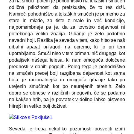
za na smuči, potem je pohodništvo na tekaških smučeh
odlična priložnost, da preizkusite, če to res drži.
Namreč, pohodništvo a tekaških smučeh je primerno za
stare in mlade, za tiste z malo in več kondicije,
najpomembneje pa je, da za tovrstno dejavnost ni
potrebnega veliko znanja. Gibanje je zelo podobno
navadni hoji. Razlika je seveda v tem, kako hitro se naš
gibalni aparat prilagodi na opremo, ki jo pri tem
uporabljamo. Smuči niso v tem primeru nič drugega, kot
podaljšek našega telesa, ki nam omogoča določene
prednosti v danih pogojih. Poleg tega je pohodništvo
na smučeh precej bolj razgibana dejavnost kot sama
hoja, je racionalnejša in omogoča gibanje tako po
urejenih smučinah kot po neurejenih terenih. Zelo
dobro se obnese v različnih snegovih, če se podamo
na kakšen hrib, pa je povratek v dolino lahko bistveno
hitrejši in veliko bolj doživet.
Seveda je treba nekoliko pozornosti posvetiti izbiri