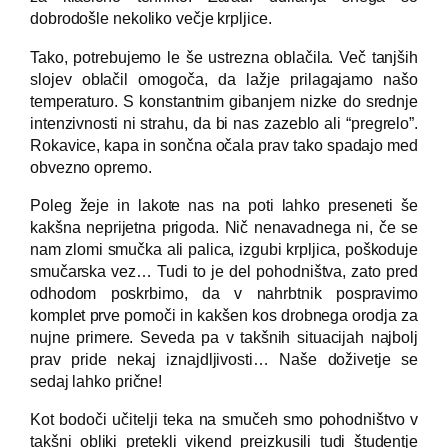
dobrodošle nekoliko večje krpljice.
Tako, potrebujemo le še ustrezna oblačila. Več tanjših
slojev oblačil omogoča, da lažje prilagajamo našo
temperaturo. S konstantnim gibanjem nizke do srednje
intenzivnosti ni strahu, da bi nas zazeblo ali “pregrelo”.
Rokavice, kapa in sončna očala prav tako spadajo med
obvezno opremo.
Poleg žeje in lakote nas na poti lahko preseneti še
kakšna neprijetna prigoda. Nič nenavadnega ni, če se
nam zlomi smučka ali palica, izgubi krpljica, poškoduje
smučarska vez… Tudi to je del pohodništva, zato pred
odhodom poskrbimo, da v nahrbtnik pospravimo
komplet prve pomoči in kakšen kos drobnega orodja za
nujne primere. Seveda pa v takšnih situacijah najbolj
prav pride nekaj iznajdljivosti… Naše doživetje se
sedaj lahko prične!
Kot bodoči učitelji teka na smučeh smo pohodništvo v
takšni obliki pretekli vikend preizkusili tudi študentje