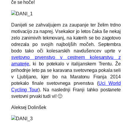
če se hoče!
Danijeli se zahvaljujem za zaupanje ter želim trdno
motivacijo za naprej. Vsekakor jo letos čaka še nekaj
zelo zanimivih tekmovanj, na katerih se bo zagotovo
odrezala po svojih najboljših močeh. Septembra
bodo tako oči kolesarskih navdušencev uprte v
svetovno prvenstvo v cestnem kolesarstvu z
amaterje
, ki bo potekalo v italijanskem Trentu. Že
prihodnje leto pa se karavana svetovnega pokala seli
v Ljubljano, kjer bo na Maratonu Franja 2014
potekalo finale svetovnega prvenstva (
Uci World
Cycling Tour
). Na naslednji Franji lahko postanete
svetovni prvaki tudi vi! 🙂
Aleksej Dolinšek