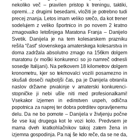
nekoliko več – pravilen pristop k treningu, taktiki,
opremi…z drugimi besedami, vložiti je potrebno tudi
precej znanja. Letos imam veliko srečo, da kot trener
sodelujem z veliko športnico in po novem 2 kratno
zmagovalko letošnjega Maratona Franja – Danijelo
Svetik. Danijela je na tem kolesarskem prazniku
rešila “čast” slovenskega amaterskega kolesarstva in
doma zadržala absolutno zmago na 156km dolgem
maratonu (v moški konkurenci so jo namreč odnesli
sosedje Italijani). Na petkovem 18 kilometrov dolgem
kronometru, kjer so tekmovalci vozili posamezno in
skušali doseči najboljši čas, pa je Danijela obranila
naslov državne prvakinje v amaterski konkurenci-
stopničke ji nebi ušle niti med profesionalkami!
Vsekakor izjemen in edinstven uspeh, odlična
popotnica za naprej ter dobra potrditev opravljenemu
delu. Da ne bo pomote – Danijela v življenju počne
še vse kaj drugega kot le vozi kolo. Predvsem je
mama dveh kratkohlačnikov takoj zatem žena in
izjemna gospodinja. Pa naj še kdo reče, da se ne da,