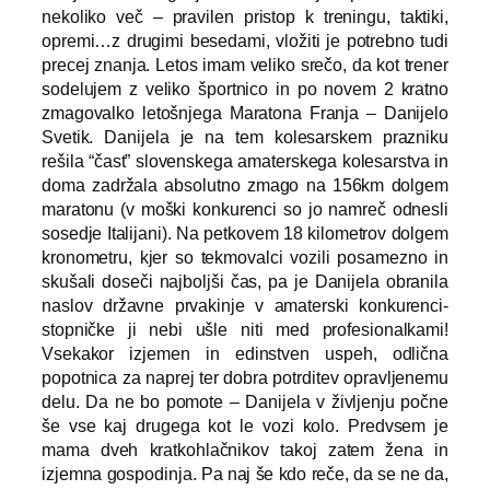
nekoliko več – pravilen pristop k treningu, taktiki,
opremi…z drugimi besedami, vložiti je potrebno tudi
precej znanja. Letos imam veliko srečo, da kot trener
sodelujem z veliko športnico in po novem 2 kratno
zmagovalko letošnjega Maratona Franja – Danijelo
Svetik. Danijela je na tem kolesarskem prazniku
rešila “čast” slovenskega amaterskega kolesarstva in
doma zadržala absolutno zmago na 156km dolgem
maratonu (v moški konkurenci so jo namreč odnesli
sosedje Italijani). Na petkovem 18 kilometrov dolgem
kronometru, kjer so tekmovalci vozili posamezno in
skušali doseči najboljši čas, pa je Danijela obranila
naslov državne prvakinje v amaterski konkurenci-
stopničke ji nebi ušle niti med profesionalkami!
Vsekakor izjemen in edinstven uspeh, odlična
popotnica za naprej ter dobra potrditev opravljenemu
delu. Da ne bo pomote – Danijela v življenju počne
še vse kaj drugega kot le vozi kolo. Predvsem je
mama dveh kratkohlačnikov takoj zatem žena in
izjemna gospodinja. Pa naj še kdo reče, da se ne da,