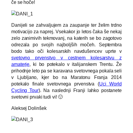
če se hoče!
Danijeli se zahvaljujem za zaupanje ter želim trdno
motivacijo za naprej. Vsekakor jo letos čaka še nekaj
zelo zanimivih tekmovanj, na katerih se bo zagotovo
odrezala po svojih najboljših močeh. Septembra
bodo tako oči kolesarskih navdušencev uprte v
svetovno prvenstvo v cestnem kolesarstvu z
amaterje
, ki bo potekalo v italijanskem Trentu. Že
prihodnje leto pa se karavana svetovnega pokala seli
v Ljubljano, kjer bo na Maratonu Franja 2014
potekalo finale svetovnega prvenstva (
Uci World
Cycling Tour
). Na naslednji Franji lahko postanete
svetovni prvaki tudi vi! 🙂
Aleksej Dolinšek