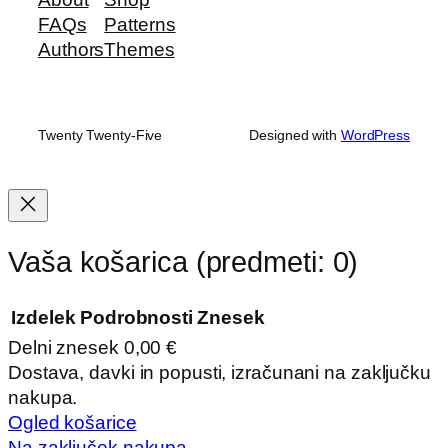
FAQs
Patterns
Authors
Themes
Twenty Twenty-Five
Designed with
WordPress
Vaša košarica
(predmeti: 0)
Izdelek
Podrobnosti
Znesek
Delni znesek
0,00 €
Izdelki
Dostava, davki in popusti, izračunani na zaključku
nakupa.
v
Ogled košarice
košarici
Na zaključek nakupa