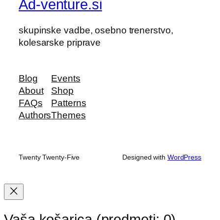
Ad-venture.si
skupinske vadbe, osebno trenerstvo,
kolesarske priprave
Blog
Events
About
Shop
FAQs
Patterns
Authors
Themes
Twenty Twenty-Five
Designed with
WordPress
Vaša košarica
(predmeti: 0)