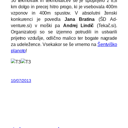
50 tekmovalk in tekmovalcev se je spoprijelo z 8,8
km dolgo in precej hitro progo, ki je vsebovala 400m
vzponov in 400m spustov. V absolutni ženski
konkurenci je povedla
Jana Bratina
(ŠD Ad-
venture.si) v moški pa
Andrej Lindič
(Tekač.si).
Organizatorji so se izjemno potrudili in ustvarili
prijetno vzdušje, odlično malico ter bogate nagrade
za udeležence. Vsekakor se še vrnemo na
Šentviško
planoto
!
10/07/2013