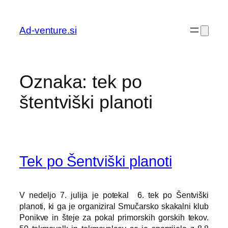
Preskoči
na
Ad-venture.si
vsebino
Oznaka:
tek po
štentviški planoti
Tek po Šentviški planoti
V nedeljo 7. julija je potekal 6. tek po Šentviški
planoti, ki ga je organiziral Smučarsko skakalni klub
Ponikve in šteje za pokal primorskih gorskih tekov.