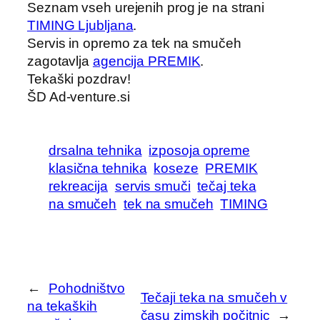
Seznam vseh urejenih prog je na strani
TIMING Ljubljana
.
Servis in opremo za tek na smučeh
zagotavlja
agencija PREMIK
.
Tekaški pozdrav!
ŠD Ad-venture.si
drsalna tehnika
izposoja opreme
klasična tehnika
koseze
PREMIK
rekreacija
servis smuči
tečaj teka
na smučeh
tek na smučeh
TIMING
←
Pohodništvo
Tečaji teka na smučeh v
na tekaških
času zimskih počitnic
→