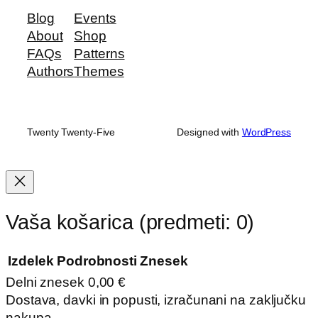
Blog
Events
About
Shop
FAQs
Patterns
Authors
Themes
Twenty Twenty-Five
Designed with
WordPress
Vaša košarica
(predmeti: 0)
Izdelek
Podrobnosti
Znesek
Delni znesek
0,00 €
Izdelki
Dostava, davki in popusti, izračunani na zaključku
nakupa.