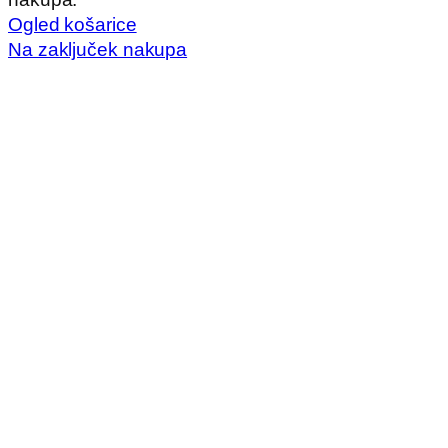
v
Ogled košarice
košarici
Na zaključek nakupa