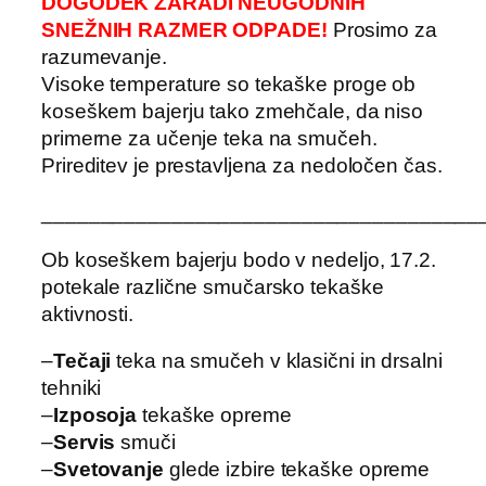
DOGODEK ZARADI NEUGODNIH
SNEŽNIH RAZMER ODPADE!
Prosimo za
razumevanje.
Visoke temperature so tekaške proge ob
koseškem bajerju tako zmehčale, da niso
primerne za učenje teka na smučeh.
Prireditev je prestavljena za nedoločen čas.
_____________________________________
Ob koseškem bajerju bodo v nedeljo, 17.2.
potekale različne smučarsko tekaške
aktivnosti.
–
Tečaji
teka na smučeh v klasični in drsalni
tehniki
–
Izposoja
tekaške opreme
–
Servis
smuči
–
Svetovanje
glede izbire tekaške opreme