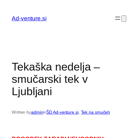
Preskoči
na
Ad-venture.si
vsebino
Tekaška nedelja –
smučarski tek v
Ljubljani
Written by
admin
in
ŠD Ad-venture.si
, 
Tek na smučeh