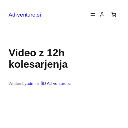
Preskoči
na
Ad-venture.si
vsebino
Video z 12h
kolesarjenja
Written by
admin
in
ŠD Ad-venture.si