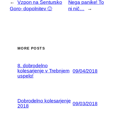
←
Vzpon na Šentursko
Nega panike! To
Goro- dopolnitev 🙂
ni nič…
→
MORE POSTS
8. dobrodelno
kolesarjenje v Trebnjem
09/04/2018
uspelo!
Dobrodelno kolesarjenje
09/03/2018
2018