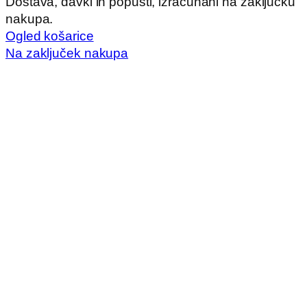
Izdelki
Dostava, davki in popusti, izračunani na zaključku
nakupa.
v
Ogled košarice
košarici
Na zaključek nakupa