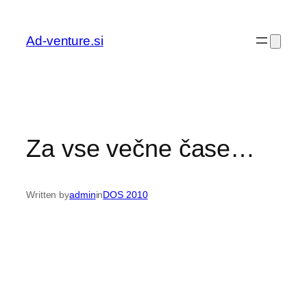
Preskoči
na
Ad-venture.si
vsebino
Za vse večne čase…
Written by
admin
in
DOS 2010