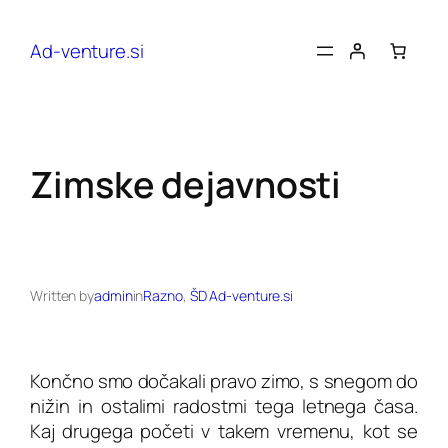
Preskoči
na
Ad-venture.si
vsebino
Zimske dejavnosti
Written by
admin
in
Razno
, 
ŠD Ad-venture.si
Končno smo dočakali pravo zimo, s snegom do
nižin in ostalimi radostmi tega letnega časa.
Kaj drugega početi v takem vremenu, kot se