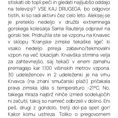
stiskati ob topli peči in gledati najljubšo oddajo
na televiziji? VSE KAJ DRUGEGA, bo odgovor
tistih, ki so radi aktivni čez celo leto. Aleksej se
je preteklo nedeljo v družbi extremnega
gorskega kolesarja Sama Rauterja odpravil na
gorski tek. Pridružila ste se vzponu na Krvavec
v sklopu “Kranjske zimske tekaške lige”, ki
vsako nedeljo prireja zabavno/tekmovalni
vzpon na več lokacijah. Krvavška strmina velja
za zahtevnejšo, saj tekači v enem zamahu
premagajo kar 1.100 višinskih metrov vzpona.
30 udeležencev in 2 udeleženki je na vrhu
Krvavca (na znani smučarski plaži) pričakala
prava zimska idila s temperaturo -21°C. No,
takega mraza najbrž nihče izmed sodelujočih
ni začutil, takoj so namreč odbrzeli v dolino. Eni
peš, drugi z gondolo, tretji dol-pa spet gor!
Kakor komu ustreza. Toliko o pregovornem