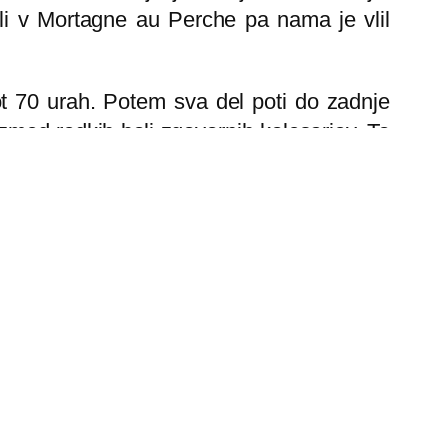
oli v Mortagne au Perche pa nama je vlil
ot 70 urah. Potem sva del poti do zadnje
izmed redkih bolj zgovornih kolesarjev. To
ko “asocialni” da ne moreš verjeti! Večina
etna ureditev z rondoji namreč odpove in
il ter dobil zeleni val, sam pa sem moral
 rdečih, toda niti slučajno mi ni padlo na
nekoliko slabo volje ob samem prihodu na
a drugače kot sicer.
)? Mislim, da je odgovor na vsa vprašanja
 preizkus samega sebe…to je prireditev s