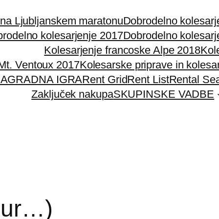
 na Ljubljanskem maratonu
Dobrodelno kolesarj
rodelno kolesarjenje 2017
Dobrodelno kolesarj
Kolesarjenje francoske Alpe 2018
Kol
 Mt. Ventoux 2017
Kolesarske priprave in kolesa
AGRADNA IGRA
Rent Grid
Rent List
Rental Se
Zaključek nakupa
SKUPINSKE VADBE
j ur…)