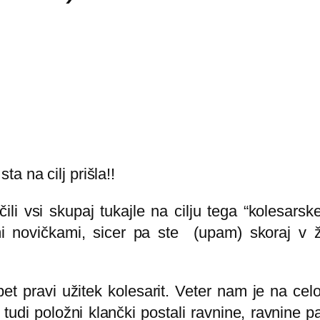
a na cilj prišla!!
čili vsi skupaj tukajle na cilju tega “kolesars
 novičkami, sicer pa ste (upam) skoraj v ži
t pravi užitek kolesarit. Veter nam je na celot
di položni klančki postali ravnine, ravnine pa 