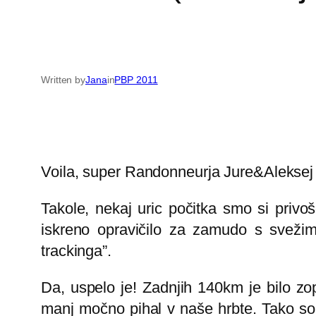
Written by
Jana
in
PBP 2011
Voila, super Randonneurja Jure&Aleksej st
Takole, nekaj uric počitka smo si privoš
iskreno opravičilo za zamudo s svežimi
trackinga”.
Da, uspelo je! Zadnjih 140km je bilo zope
manj močno pihal v naše hrbte. Tako so tu