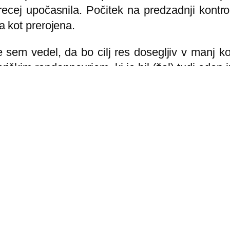
recej upočasnila. Počitek na predzadnji kontr
la kot prerojena.
e sem vedel, da bo cilj res dosegljiv v manj k
iškim randonneurjem, ki je bil (žal) tudi eden 
evetu negativno presenetilo-kolesarji so bili ta
ajbrž so že imeli svoje razloge… 🙂
uyancourtu kar vleče! Francoska zgledna prom
v. Zaradi del na cesti mi je Jure na enem pobegn
 Nekateri randonneurji so sicer vozili kar preko
ga tega čakanja in “svalkanja” po mestu kar 
stita…škoda. Ampak po 70 urah na poti glava del
o vredno? Ali gremo še enkrat? Sva zadovoljna(i
 samo en brevet, za nekatere dirka, za druge