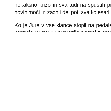
nekakšno krizo in sva tudi na spustih p
novih moči in zadnji del poti sva kolesari
Ko je Jure v vse klance stopil na pedal
kontrole v Dreuxu prevozila skupaj z amer
je pravzaprav edino kar naju je na tem br
je gledala le v števec oz. balanco! No, n
Zadnjih 10km do cilja se pa tukajle v G
pred ciljem te čaka kakšnih 20 semaforje
čakati na prav vsakem semaforju do cilja.
pamet kaj takega. Sem pa bil zaradi vse
cilj, kjer množica vzpodbuja, ploska, če
Kaj torej poreči ob vsem tem? Ali je bil
pritrdilen! Namreč Paris-Brest-Paris ni