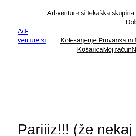
Preskoči
Ad-venture.si tekaška skupina
na
Dob
vsebino
Ad-
venture.si
Kolesarjenje Provansa in
Košarica
Moj račun
N
Pariiiz!!! (že neka