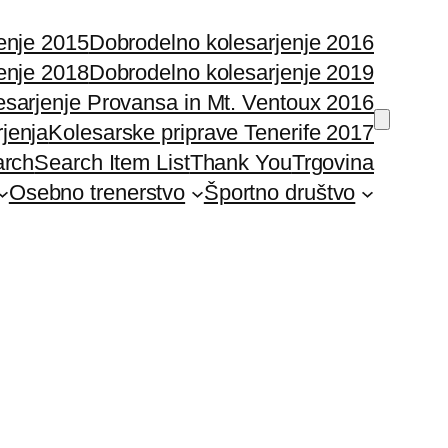
enje 2015
Dobrodelno kolesarjenje 2016
enje 2018
Dobrodelno kolesarjenje 2019
esarjenje Provansa in Mt. Ventoux 2016
rjenja
Kolesarske priprave Tenerife 2017
arch
Search Item List
Thank You
Trgovina
Osebno trenerstvo
Športno društvo