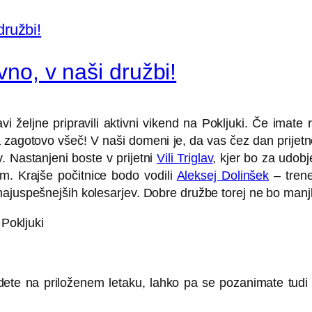
vno, v naši družbi!
 željne pripravili aktivni vikend na Pokljuki. Če imate r
zagotovo všeč! V naši domeni je, da vas čez dan prijetn
. Nastanjeni boste v prijetni
Vili Triglav
, kjer bo za udob
am. Krajše počitnice bodo vodili
Aleksej Dolinšek
– trene
najuspešnejših kolesarjev. Dobre družbe torej ne bo manj
 Pokljuki
ajdete na priloženem letaku, lahko pa se pozanimate tud