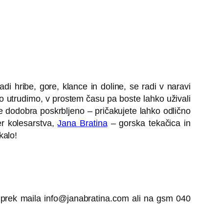
adi hribe, gore, klance in doline, se radi v naravi
o utrudimo, v prostem času pa boste lahko uživali
je dodobra poskrbljeno – pričakujete lahko odlično
r kolesarstva,
Jana Bratina
– gorska tekačica in
kalo!
i prek maila info@janabratina.com ali na gsm 040