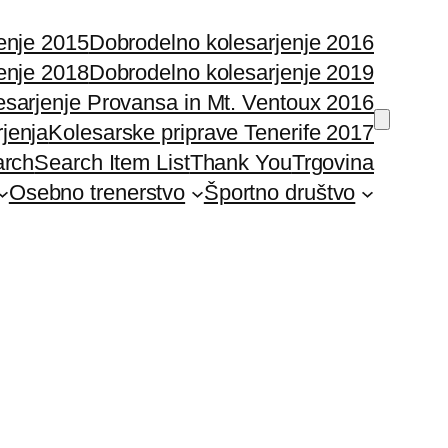
enje 2015
Dobrodelno kolesarjenje 2016
enje 2018
Dobrodelno kolesarjenje 2019
esarjenje Provansa in Mt. Ventoux 2016
rjenja
Kolesarske priprave Tenerife 2017
arch
Search Item List
Thank You
Trgovina
Osebno trenerstvo
Športno društvo