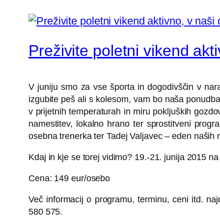
Preživite poletni vikend akti
V juniju smo za vse športa in dogodivščin v naravi
izgubite peš ali s kolesom, vam bo naša ponudba 
v prijetnih temperaturah in miru pokljuških gozdov
namestitev, lokalno hrano ter sprostitveni progr
osebna trenerka ter Tadej Valjavec – eden naših 
Kdaj in kje se torej vidimo? 19.-21. junija 2015 na
Cena: 149 eur/osebo
Več informacij o programu, terminu, ceni itd. n
580 575.