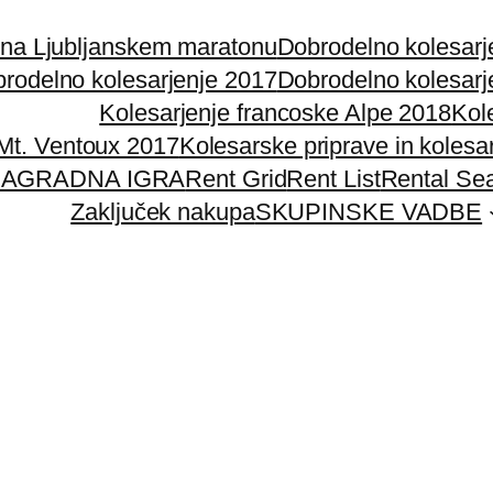
 na Ljubljanskem maratonu
Dobrodelno kolesarj
rodelno kolesarjenje 2017
Dobrodelno kolesarj
Kolesarjenje francoske Alpe 2018
Kol
 Mt. Ventoux 2017
Kolesarske priprave in kolesa
AGRADNA IGRA
Rent Grid
Rent List
Rental Se
Zaključek nakupa
SKUPINSKE VADBE