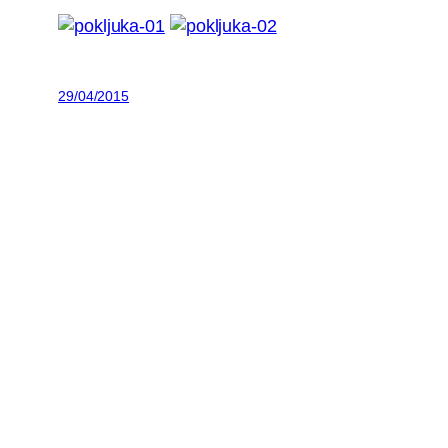
29/04/2015
Skupinske vadbe Ad-ventur
Poletne skupinske vadbe na prostem smo preselil
Funkcionalna vadba je primerna za odrasle brez 
razvoja moči, koordinacije in ravnotežja ter vzdržlj