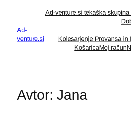
Preskoči
Ad-venture.si tekaška skupina
na
Dob
vsebino
Ad-
venture.si
Kolesarjenje Provansa in
Košarica
Moj račun
N
Avtor:
Jana