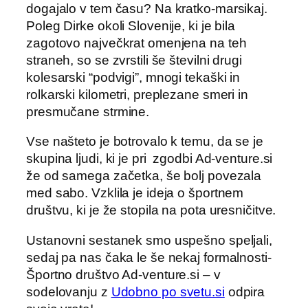
dogajalo v tem času? Na kratko-marsikaj.
Poleg Dirke okoli Slovenije, ki je bila
zagotovo največkrat omenjena na teh
straneh, so se zvrstili še številni drugi
kolesarski “podvigi”, mnogi tekaški in
rolkarski kilometri, preplezane smeri in
presmučane strmine.
Vse našteto je botrovalo k temu, da se je
skupina ljudi, ki je pri zgodbi Ad-venture.si
že od samega začetka, še bolj povezala
med sabo. Vzklila je ideja o športnem
društvu, ki je že stopila na pota uresničitve.
Ustanovni sestanek smo uspešno speljali,
sedaj pa nas čaka le še nekaj formalnosti-
Športno društvo Ad-venture.si – v
sodelovanju z
Udobno po svetu.si
odpira