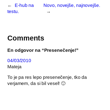
←
E-hub na
Novo, novejše, najnovejše.
testu.
→
Comments
En odgovor na “Presenečenje!”
04/03/2010
Mateja
To je pa res lepo presenečenje, tko da
verjamem, da si bil vesel! 🙂