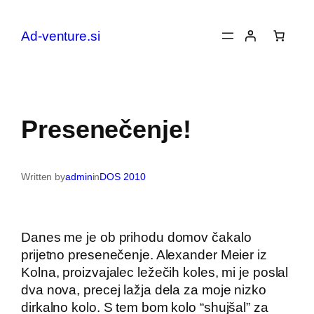
Preskoči
na
Ad-venture.si
vsebino
Presenečenje!
Written by
admin
in
DOS 2010
Danes me je ob prihodu domov čakalo
prijetno presenečenje. Alexander Meier iz
Kolna, proizvajalec ležečih koles, mi je poslal
dva nova, precej lažja dela za moje nizko
dirkalno kolo. S tem bom kolo “shujšal” za