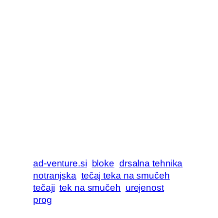
ad-venture.si
bloke
drsalna tehnika
notranjska
tečaj teka na smučeh
tečaji
tek na smučeh
urejenost
prog