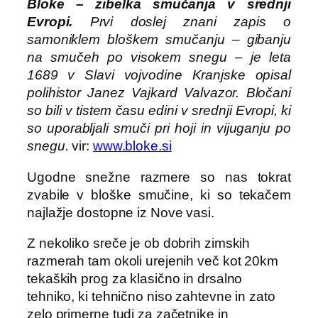
Bloke – zibelka smučanja v srednji
Evropi.
Prvi doslej znani zapis o
samoniklem bloškem smučanju – gibanju
na smučeh po visokem snegu – je leta
1689 v Slavi vojvodine Kranjske opisal
polihistor Janez Vajkard Valvazor. Bločani
so bili v tistem času edini v srednji Evropi, ki
so uporabljali smuči pri hoji in vijuganju po
snegu.
vir:
www.bloke.si
Ugodne snežne razmere so nas tokrat
zvabile v bloške smučine, ki so tekačem
najlažje dostopne iz Nove vasi.
Z nekoliko sreče je ob dobrih zimskih
razmerah tam okoli urejenih več kot 20km
tekaških prog za klasično in drsalno
tehniko, ki tehnično niso zahtevne in zato
zelo primerne tudi za začetnike in