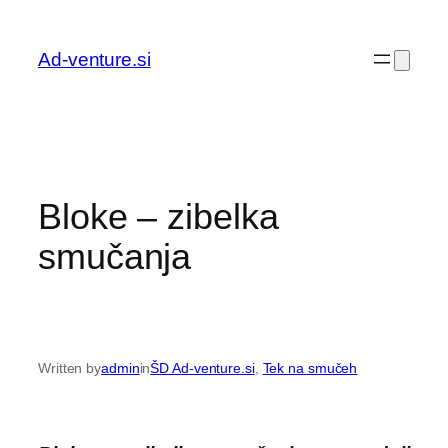
Preskoči
na
Ad-venture.si
vsebino
Bloke – zibelka
smučanja
Written by
admin
in
ŠD Ad-venture.si
, 
Tek na smučeh