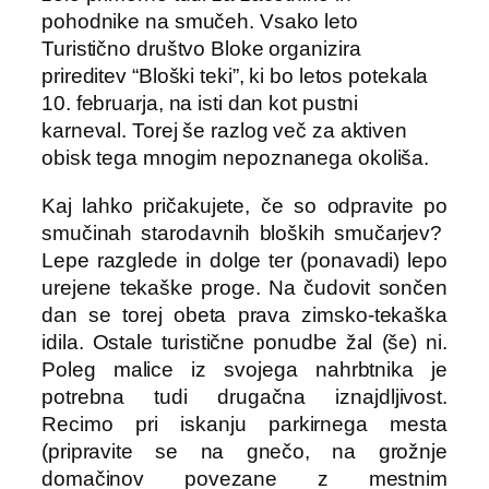
pohodnike na smučeh. Vsako leto
Turistično društvo Bloke organizira
prireditev “Bloški teki”, ki bo letos potekala
10. februarja, na isti dan kot pustni
karneval. Torej še razlog več za aktiven
obisk tega mnogim nepoznanega okoliša.
Kaj lahko pričakujete, če so odpravite po
smučinah starodavnih bloških smučarjev?
Lepe razglede in dolge ter (ponavadi) lepo
urejene tekaške proge. Na čudovit sončen
dan se torej obeta prava zimsko-tekaška
idila. Ostale turistične ponudbe žal (še) ni.
Poleg malice iz svojega nahrbtnika je
potrebna tudi drugačna iznajdljivost.
Recimo pri iskanju parkirnega mesta
(pripravite se na gnečo, na grožnje
domačinov povezane z mestnim