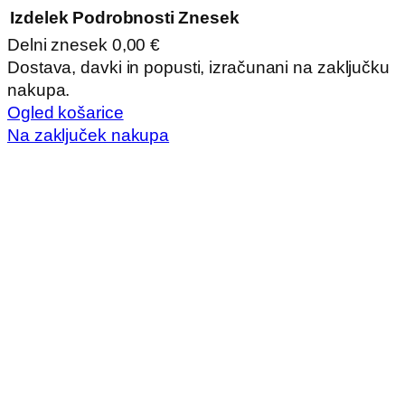
Izdelek
Podrobnosti
Znesek
Delni znesek
0,00 €
Izdelki
Dostava, davki in popusti, izračunani na zaključku
nakupa.
v
Ogled košarice
košarici
Na zaključek nakupa