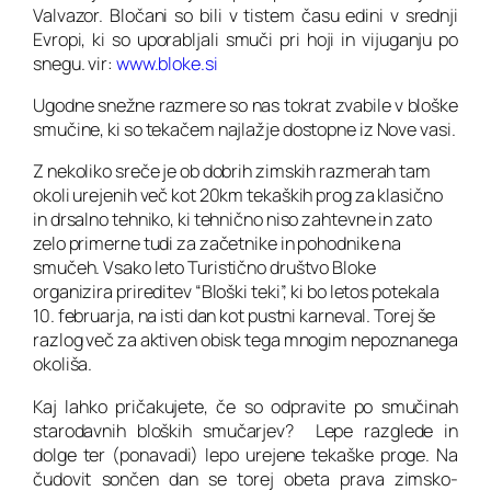
Valvazor. Bločani so bili v tistem času edini v srednji
Evropi, ki so uporabljali smuči pri hoji in vijuganju po
snegu.
vir:
www.bloke.si
Ugodne snežne razmere so nas tokrat zvabile v bloške
smučine, ki so tekačem najlažje dostopne iz Nove vasi.
Z nekoliko sreče je ob dobrih zimskih razmerah tam
okoli urejenih več kot 20km tekaških prog za klasično
in drsalno tehniko, ki tehnično niso zahtevne in zato
zelo primerne tudi za začetnike in pohodnike na
smučeh. Vsako leto Turistično društvo Bloke
organizira prireditev “Bloški teki”, ki bo letos potekala
10. februarja, na isti dan kot pustni karneval. Torej še
razlog več za aktiven obisk tega mnogim nepoznanega
okoliša.
Kaj lahko pričakujete, če so odpravite po smučinah
starodavnih bloških smučarjev? Lepe razglede in
dolge ter (ponavadi) lepo urejene tekaške proge. Na
čudovit sončen dan se torej obeta prava zimsko-