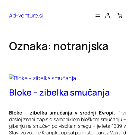
Preskoči
na
Ad-venture.si
vsebino
Oznaka:
notranjska
Bloke – zibelka smučanja
Bloke – zibelka smučanja v srednji Evropi.
Prvi
doslej znani zapis o samoniklem bloškem smučanju –
gibanju na smučeh po visokem snegu – je leta 1689 v
Slavi vojvodine Kranjske opisal polihistor Janez Vajkard