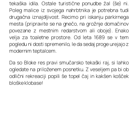
tekaška idila. Ostale turistične ponudbe žal (še) ni.
Poleg malice iz svojega nahrbtnika je potrebna tudi
drugačna iznajdljivost. Recimo pri iskanju parkirnega
mesta (pripravite se na gnečo, na grožnje domačinov
povezane z mestnim redarstvom ali oboje). Enako
velja za toaletne prostore. Od leta 1689 se v tem
pogledu ni dosti spremenilo, le da sedaj proge urejajo z
modernim teptalcem.
Da so Bloke res pravi smučarsko tekaški raj, si lahko
ogledate na priloženem posnetku. Z veseljem pa bi ob
odlični rekreaciji popili še topel čaj in kakšen košček
bloške klobase!