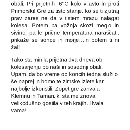
obali. Pri prijetnih -6°C kolo v avto in proti
Primorski! Gre za tisto stanje, ko se ti zjutraj
prav zares ne da v tistem mrazu nalagat
kolesa. Potem pa vožnja skozi meglo in
sivino, pa le prične temperatura naraščati,
prikaže se sonce in morje…in potem ti ni
žal!
Tako sta minila prijetna dva dneva ob
kolesarjenju po naši in sosednji obali.
Upam, da bo vreme ob koncih tedna služilo
še naprej in bomo te zimske izlete kar
najbolje izkoristili. Zopet gre zahvala
Klemnu in Tamari, ki sta me znova
velikodušno gostila v teh krajih. Hvala
vama!