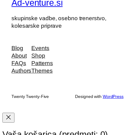
Ad-venture.si
skupinske vadbe, osebno trenerstvo,
kolesarske priprave
Blog
Events
About
Shop
FAQs
Patterns
Authors
Themes
Twenty Twenty-Five
Designed with
WordPress
Vaša košarica
(predmeti: 0)