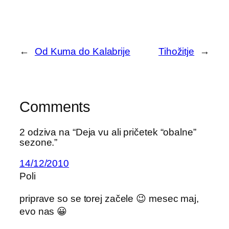
←
Od Kuma do Kalabrije
Tihožitje
→
Comments
2 odziva na “Deja vu ali pričetek “obalne”
sezone.”
14/12/2010
Poli
priprave so se torej začele 😉 mesec maj,
evo nas 😀