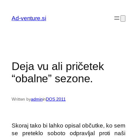
Preskoči
na
Ad-venture.si
vsebino
Deja vu ali pričetek
“obalne” sezone.
Written by
admin
in
DOS 2011
Skoraj tako bi lahko opisal občutke, ko sem
se preteklo soboto odpravljal proti naši