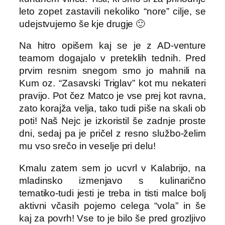
leto zopet zastavili nekoliko “nore” cilje, se
udejstvujemo še kje drugje 🙂
Na hitro opišem kaj se je z AD-venture
teamom dogajalo v preteklih tednih. Pred
prvim resnim snegom smo jo mahnili na
Kum oz. “Zasavski Triglav” kot mu nekateri
pravijo. Pot čez Matco je vse prej kot ravna,
zato korajža velja, tako tudi piše na skali ob
poti! Naš Nejc je izkoristil še zadnje proste
dni, sedaj pa je pričel z resno službo-želim
mu vso srečo in veselje pri delu!
Kmalu zatem sem jo ucvrl v Kalabrijo, na
mladinsko izmenjavo s kulinarično
tematiko-tudi jesti je treba in tisti malce bolj
aktivni včasih pojemo celega “vola” in še
kaj za povrh! Vse to je bilo še pred grozljivo