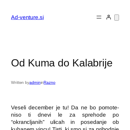
Preskoči
na
Ad-venture.si
vsebino
Od Kuma do Kalabrije
Written by
admin
in
Razno
Veseli december je tu! Da ne bo pomote-
niso ti dnevi le za sprehode po
“okrancljanih” ulicah in posedanje ob
kuhanem vincu! Tisti, ki smo si za prihodnje