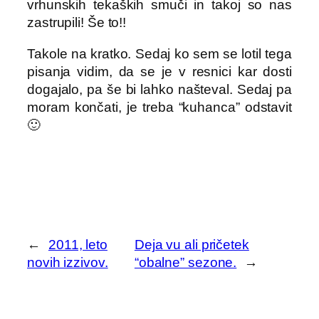
vrhunskih tekaških smuči in takoj so nas
zastrupili! Še to!!
Takole na kratko. Sedaj ko sem se lotil tega
pisanja vidim, da se je v resnici kar dosti
dogajalo, pa še bi lahko našteval. Sedaj pa
moram končati, je treba “kuhanca” odstavit
🙂
←
2011, leto
Deja vu ali pričetek
novih izzivov.
“obalne” sezone.
→