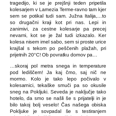
tragedijo, ki se je prejšnji teden pripetila
kolesarjem v Lamezia Terme-ravno tam kjer
sem se potikal tudi sam. Južna Italija,…to
so drugačni kraji kot pri nas. Lepi in
zanimivi, za cestne kolesarje pa precej
nevarni, kot se je žal tudi izkazalo. Ker
kolesa nisem imel sabo, sem si proste urice
krajšal s tekom po peščenih plažah, pri
prijetnih 20°C! Ob povratku domov pa…
…skoraj pol metra snega in temperature
pod lediščem! Ja kaj čmo, saj nič ne
mormo. Kolo je tako lepo počivalo v
kolesarnici, tekaške smuči pa so okusile
sneg na Pokljuki. Seveda je naključje tako
hotelo, da smo se našli še s prijatelji in je
bilo takoj bolj veselo! Čas našega obiska
Pokljuke je sovpadal še s testiranjem