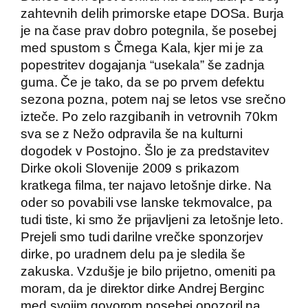
zahtevnih delih primorske etape DOSa. Burja
je na čase prav dobro potegnila, še posebej
med spustom s Črnega Kala, kjer mi je za
popestritev dogajanja “usekala” še zadnja
guma. Če je tako, da se po prvem defektu
sezona pozna, potem naj se letos vse srečno
izteče. Po zelo razgibanih in vetrovnih 70km
sva se z Nežo odpravila še na kulturni
dogodek v Postojno. Šlo je za predstavitev
Dirke okoli Slovenije 2009 s prikazom
kratkega filma, ter najavo letošnje dirke. Na
oder so povabili vse lanske tekmovalce, pa
tudi tiste, ki smo že prijavljeni za letošnje leto.
Prejeli smo tudi darilne vrečke sponzorjev
dirke, po uradnem delu pa je sledila še
zakuska. Vzdušje je bilo prijetno, omeniti pa
moram, da je direktor dirke Andrej Berginc
med svojim govorom posebej opozoril na