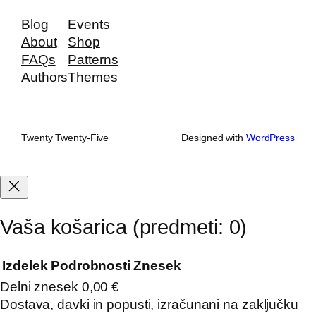
Blog
Events
About
Shop
FAQs
Patterns
Authors
Themes
Twenty Twenty-Five
Designed with
WordPress
Vaša košarica
(predmeti: 0)
Izdelek
Podrobnosti
Znesek
Delni znesek
0,00 €
Izdelki
Dostava, davki in popusti, izračunani na zaključku