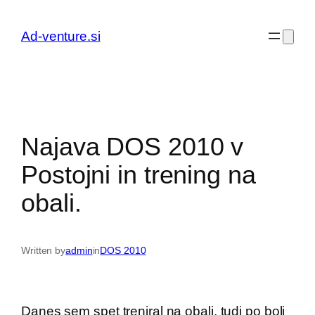
Preskoči
na
Ad-venture.si
vsebino
Najava DOS 2010 v
Postojni in trening na
obali.
Written by
admin
in
DOS 2010
Danes sem spet treniral na obali, tudi po bolj