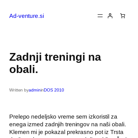
Preskoči
na
Ad-venture.si
vsebino
Zadnji treningi na
obali.
Written by
admin
in
DOS 2010
Prelepo nedeljsko vreme sem izkoristil za
enega izmed zadnjih treningov na naši obali.
Klemen mi je pokazal prekrasno pot iz Trsta