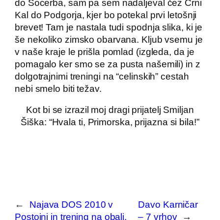
do Socerba, sam pa sem nadaljeval čez Črni
Kal do Podgorja, kjer bo potekal prvi letošnji
brevet! Tam je nastala tudi spodnja slika, ki je
še nekoliko zimsko obarvana. Kljub vsemu je
v naše kraje le prišla pomlad (izgleda, da je
pomagalo ker smo se za pusta našemili) in z
dolgotrajnimi treningi na “celinskih” cestah
nebi smelo biti težav.
Kot bi se izrazil moj dragi prijatelj Smiljan
Šiška: “Hvala ti, Primorska, prijazna si bila!”
←
Najava DOS 2010 v
Davo Karničar
Postojni in trening na obali.
– 7 vrhov
→