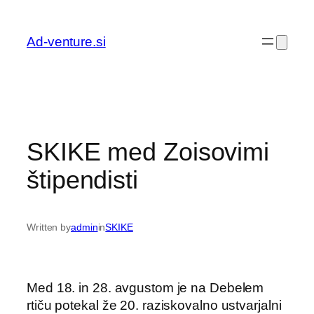
Preskoči
na
Ad-venture.si
vsebino
SKIKE med Zoisovimi
štipendisti
Written by
admin
in
SKIKE
Med 18. in 28. avgustom je na Debelem
rtiču potekal že 20. raziskovalno ustvarjalni