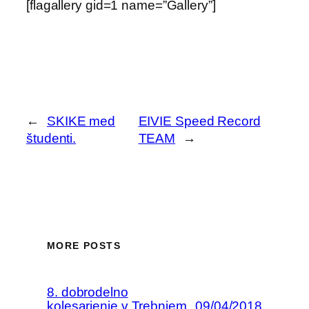
[flagallery gid=1 name=”Gallery”]
←
SKIKE med
EIVIE Speed Record
študenti.
TEAM
→
MORE POSTS
8. dobrodelno
kolesarjenje v Trebnjem
09/04/2018