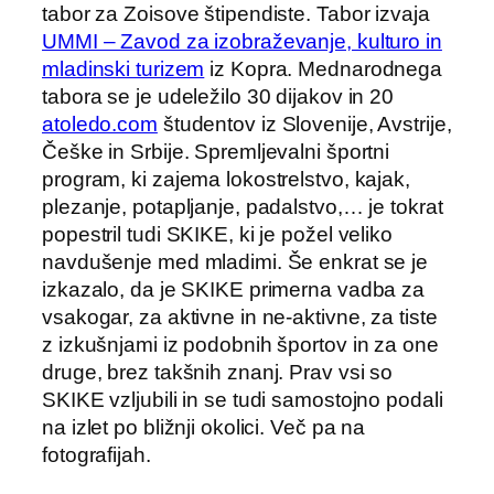
tabor za Zoisove štipendiste. Tabor izvaja
UMMI – Zavod za izobraževanje, kulturo in
mladinski turizem
iz Kopra. Mednarodnega
tabora se je udeležilo 30 dijakov in 20
atoledo.com
študentov iz Slovenije, Avstrije,
Češke in Srbije. Spremljevalni športni
program, ki zajema lokostrelstvo, kajak,
plezanje, potapljanje, padalstvo,… je tokrat
popestril tudi SKIKE, ki je požel veliko
navdušenje med mladimi. Še enkrat se je
izkazalo, da je SKIKE primerna vadba za
vsakogar, za aktivne in ne-aktivne, za tiste
z izkušnjami iz podobnih športov in za one
druge, brez takšnih znanj. Prav vsi so
SKIKE vzljubili in se tudi samostojno podali
na izlet po bližnji okolici. Več pa na
fotografijah.