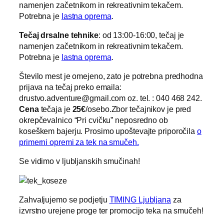
namenjen začetnikom in rekreativnim tekačem.
Potrebna je
lastna oprema
.
Tečaj drsalne tehnike
: od 13:00-16:00, tečaj je
namenjen začetnikom in rekreativnim tekačem.
Potrebna je
lastna oprema
.
Število mest je omejeno, zato je potrebna predhodna
prijava na tečaj preko emaila:
drustvo.adventure@gmail.com oz. tel. : 040 468 242.
Cena
tečaja je
25€
/osebo.Zbor tečajnikov je pred
okrepčevalnico “Pri cvičku” neposredno ob
koseškem bajerju. Prosimo upoštevajte priporočila
o
primerni opremi za tek na smučeh.
Se vidimo v ljubljanskih smučinah!
Zahvaljujemo se podjetju
TIMING Ljubljana
za
izvrstno urejene proge ter promocijo teka na smučeh!