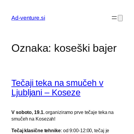
Preskoči
na
Ad-venture.si
vsebino
Oznaka:
koseški bajer
Tečaji teka na smučeh v
Ljubljani – Koseze
V soboto, 19.1.
organiziramo prve tečaje teka na
smučeh na Kosezah!
Tečaj klasične tehnike
: od 9:00-12:00, tečaj je